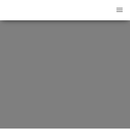
C
A
M
B
I
A
R
Casinos De Bitcoin
M
O
D
Anónimos Sin Bono
O
D
De Depósito
E
N
A
Publicado por
en
febrero 3, 2026
V
E
G
A
C
I