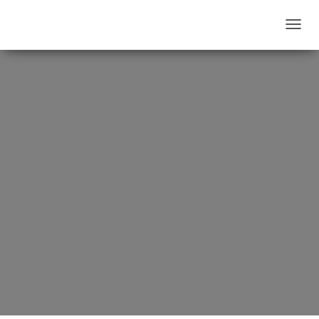
C
A
M
B
I
A
R
Como Ganar El
M
O
D
Acumulado En Un
O
D
Casino
E
N
A
Publicado por
en
febrero 3, 2026
V
E
G
A
C
I