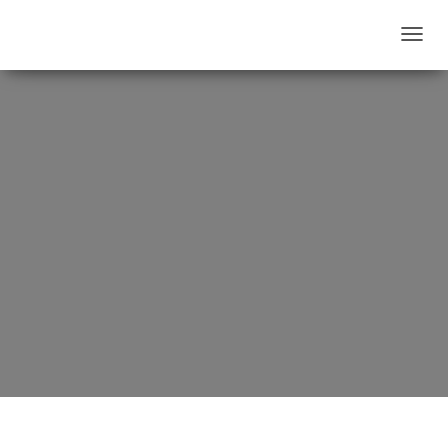
C
A
M
B
I
A
R
Gran Casino Logroño
M
O
D
Publicado por
en
febrero 3, 2026
O
D
E
N
A
V
E
G
A
Gran Casino Logroño
C
I