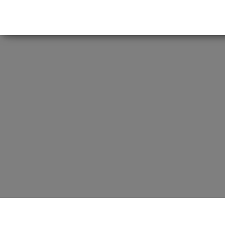
Juego D