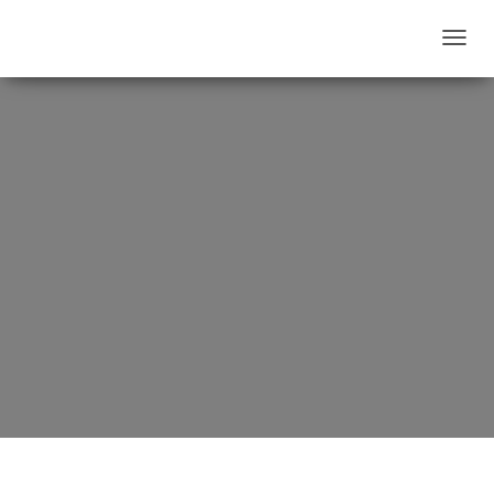
C
A
M
B
I
A
R
Juegos De Casinos
M
O
D
Gratis Ruleta
O
D
E
Publicado por
en
febrero 3, 2026
N
A
V
E
G
A
C
I